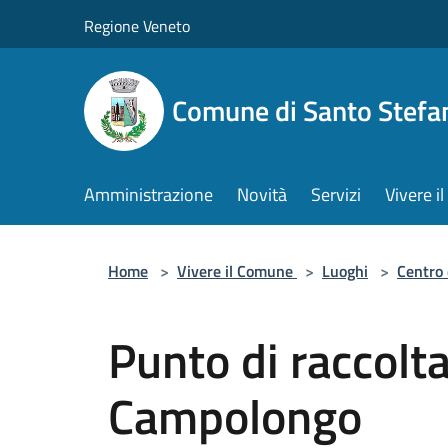
Salta al contenuto principale
Regione Veneto
Comune di Santo Stefa
Amministrazione
Novità
Servizi
Vivere 
Home
>
Vivere il Comune
>
Luoghi
>
Centro 
Punto di raccolta 
Campolongo