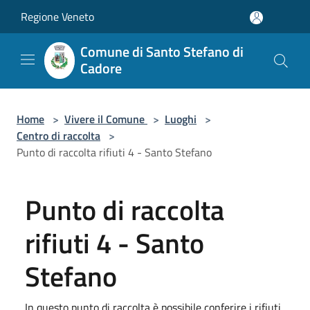
Salta al contenuto principale
Regione Veneto
Comune di Santo Stefano di
Cadore
Home
>
Vivere il Comune
>
Luoghi
>
Centro di raccolta
>
Punto di raccolta rifiuti 4 - Santo Stefano
Punto di raccolta
rifiuti 4 - Santo
Stefano
In questo punto di raccolta è possibile conferire i rifiuti