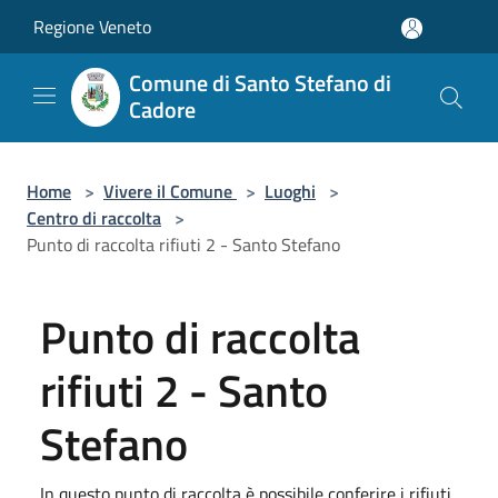
Salta al contenuto principale
Regione Veneto
Comune di Santo Stefano di
Cadore
Home
>
Vivere il Comune
>
Luoghi
>
Centro di raccolta
>
Punto di raccolta rifiuti 2 - Santo Stefano
Punto di raccolta
rifiuti 2 - Santo
Stefano
In questo punto di raccolta è possibile conferire i rifiuti