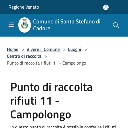
Salta al contenuto principale
Regione Veneto
Comune di Santo Stefano di
Cadore
Home
>
Vivere il Comune
>
Luoghi
>
Centro di raccolta
>
Punto di raccolta rifiuti 11 - Campolongo
Punto di raccolta
rifiuti 11 -
Campolongo
In questo punto di raccolta è possibile conferire i rifiuti