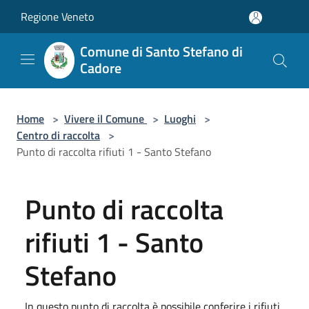
Salta al contenuto principale
Regione Veneto
Comune di Santo Stefano di
Cadore
Home
>
Vivere il Comune
>
Luoghi
>
Centro di raccolta
>
Punto di raccolta rifiuti 1 - Santo Stefano
Punto di raccolta
rifiuti 1 - Santo
Stefano
In questo punto di raccolta è possibile conferire i rifiuti