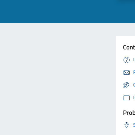
Cont
Prob