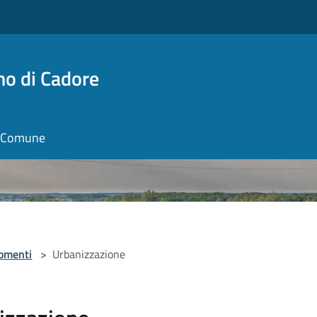
no di Cadore
il Comune
omenti
>
Urbanizzazione