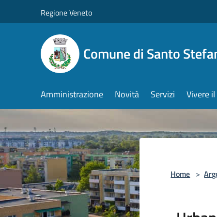
Salta al contenuto principale
Regione Veneto
Comune di Santo Stefa
Amministrazione
Novità
Servizi
Vivere 
Home
>
Arg