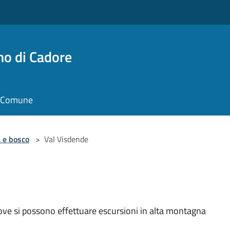
no di Cadore
il Comune
 e bosco
>
Val Visdende
dove si possono effettuare escursioni in alta montagna