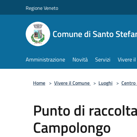
Salta al contenuto principale
Regione Veneto
Comune di Santo Stefa
Amministrazione
Novità
Servizi
Vivere 
Home
>
Vivere il Comune
>
Luoghi
>
Centro 
Punto di raccolta 
Campolongo