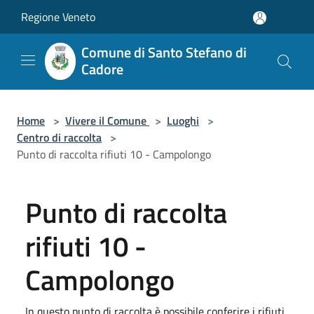
Salta al contenuto principale
Regione Veneto
Comune di Santo Stefano di
Cadore
Home
>
Vivere il Comune
>
Luoghi
>
Centro di raccolta
>
Punto di raccolta rifiuti 10 - Campolongo
Punto di raccolta
rifiuti 10 -
Campolongo
In questo punto di raccolta è possibile conferire i rifiuti