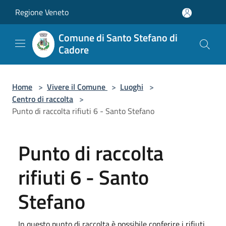
Salta al contenuto principale
Regione Veneto
Comune di Santo Stefano di
Cadore
Home
>
Vivere il Comune
>
Luoghi
>
Centro di raccolta
>
Punto di raccolta rifiuti 6 - Santo Stefano
Punto di raccolta
rifiuti 6 - Santo
Stefano
In questo punto di raccolta è possibile conferire i rifiuti