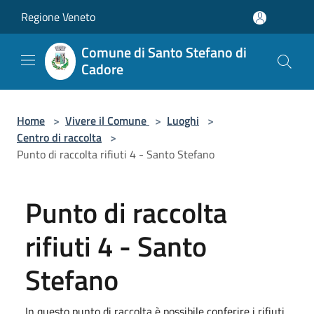
Salta al contenuto principale
Regione Veneto
Comune di Santo Stefano di
Cadore
Home
>
Vivere il Comune
>
Luoghi
>
Centro di raccolta
>
Punto di raccolta rifiuti 4 - Santo Stefano
Punto di raccolta
rifiuti 4 - Santo
Stefano
In questo punto di raccolta è possibile conferire i rifiuti