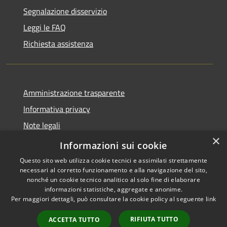
Segnalazione disservizio
Leggi le FAQ
Richiesta assistenza
Amministrazione trasparente
Informativa privacy
Note legali
×
Dichiarazione di accessibilità
Informazioni sui cookie
Questo sito web utilizza cookie tecnici e assimilati strettamente
necessari al corretto funzionamento e alla navigazione del sito,
nonché un cookie tecnico analitico al solo fine di elaborare
informazioni statistiche, aggregate e anonime.
RSS
Copyright © 2026 • Comune di
Per maggiori dettagli, può consultare la cookie policy al seguente
link
Accessibilità
Santo Stefano di Cadore •
Privacy
Municipium
Powered by
•
RIFIUTA TUTTO
ACCETTA TUTTO