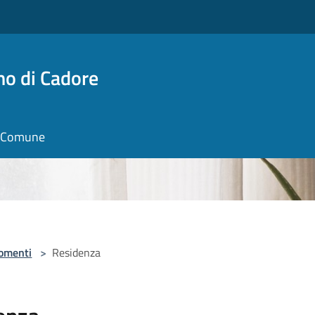
no di Cadore
il Comune
omenti
>
Residenza