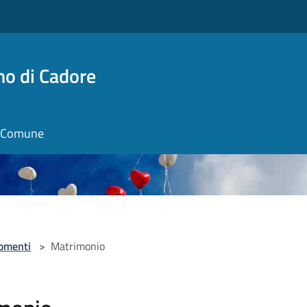
no di Cadore
il Comune
omenti
>
Matrimonio