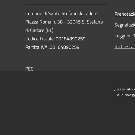
Comune di Santo Stefano di Cadore
Prenotaz
Piazza Roma n. 38 - 32045 S. Stefano
Segnalazi
di Cadore (BL)
Leggi le 
Codice Fiscale: 00184890259
Richiesta
Partita IVA: 00184890259
PEC:
comune.santostefanodicadore@pec.it
Centralino Unico: +39 043562305
Questo sito 
alla navig
RSS
Accessibilità
Privacy
Cookie
Mappa de