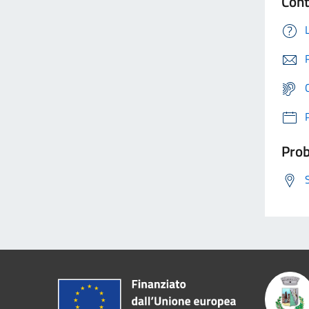
Cont
Prob