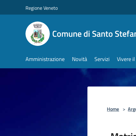
Salta al contenuto principale
Regione Veneto
Comune di Santo Stefa
Amministrazione
Novità
Servizi
Vivere 
Home
>
Arg