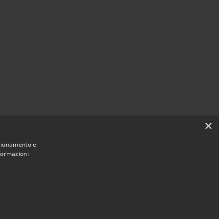
×
nzionamento e
nformazioni
Municipium
ne di Santo Stefano di Cadore • Powered by
•
Accesso redazione