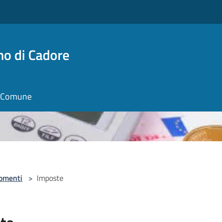
no di Cadore
il Comune
omenti
>
Imposte