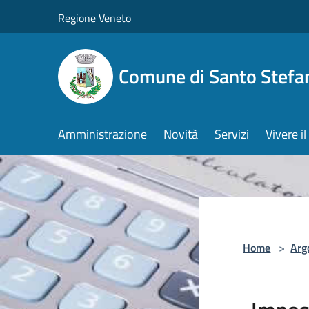
Salta al contenuto principale
Regione Veneto
Comune di Santo Stefa
Amministrazione
Novità
Servizi
Vivere 
Home
>
Arg