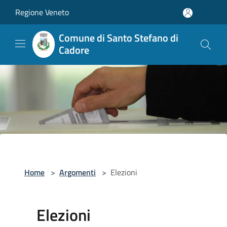
Salta al contenuto principale
Regione Veneto
Comune di Santo Stefano di
Cadore
Home
>
Argomenti
>
Elezioni
Elezioni