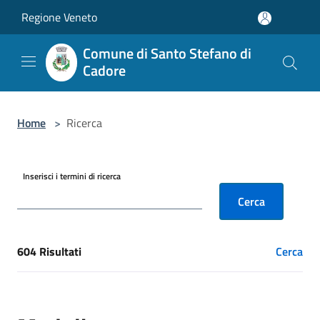
Salta al contenuto principale
Regione Veneto
Comune di Santo Stefano di
Cadore
Home
>
Ricerca
Inserisci i termini di ricerca
Cerca
604 Risultati
Cerca
[results] Risultati