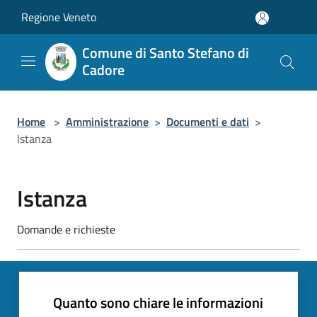
Salta al contenuto principale
Regione Veneto
Comune di Santo Stefano di
Cadore
Home
>
Amministrazione
>
Documenti e dati
>
Istanza
Istanza
Domande e richieste
Quanto sono chiare le informazioni