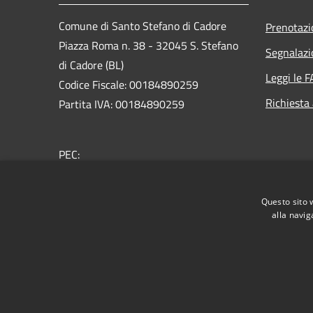
Comune di Santo Stefano di Cadore
Prenotaz
Piazza Roma n. 38 - 32045 S. Stefano
Segnalazi
di Cadore (BL)
Leggi le 
Codice Fiscale: 00184890259
Richiesta
Partita IVA: 00184890259
PEC:
comune.santostefanodicadore@pec.it
Centralino Unico: +39 043562305
Questo sito 
alla navig
RSS
Accessibilità
Privacy
Cookie
Mappa de