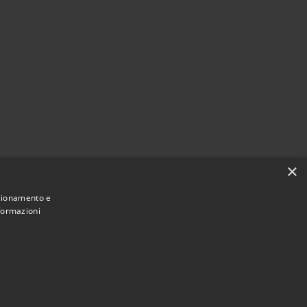
×
nzionamento e
nformazioni
Municipium
ne di Santo Stefano di Cadore • Powered by
•
Accesso redazione