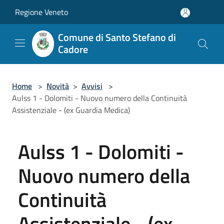
Salta al contenuto principale
Regione Veneto
Comune di Santo Stefano di
Cadore
Home
>
Novità
>
Avvisi
>
Aulss 1 - Dolomiti - Nuovo numero della Continuità
Assistenziale - (ex Guardia Medica)
Aulss 1 - Dolomiti -
Nuovo numero della
Continuità
Assistenziale - (ex