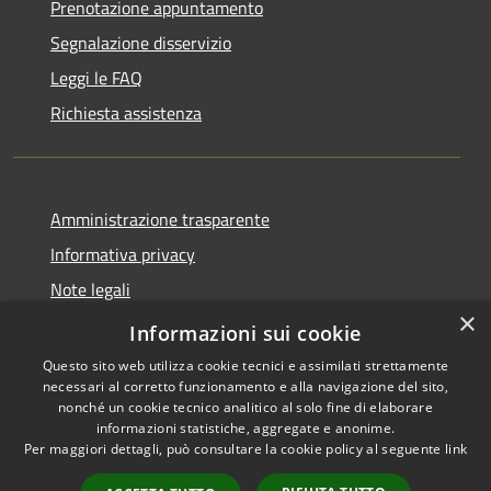
Prenotazione appuntamento
Segnalazione disservizio
Leggi le FAQ
Richiesta assistenza
Amministrazione trasparente
Informativa privacy
Note legali
×
Dichiarazione di accessibilità
Informazioni sui cookie
Questo sito web utilizza cookie tecnici e assimilati strettamente
necessari al corretto funzionamento e alla navigazione del sito,
nonché un cookie tecnico analitico al solo fine di elaborare
informazioni statistiche, aggregate e anonime.
RSS
Copyright © 2026 • Comune di
Per maggiori dettagli, può consultare la cookie policy al seguente
link
Accessibilità
Santo Stefano di Cadore •
Privacy
Municipium
Powered by
•