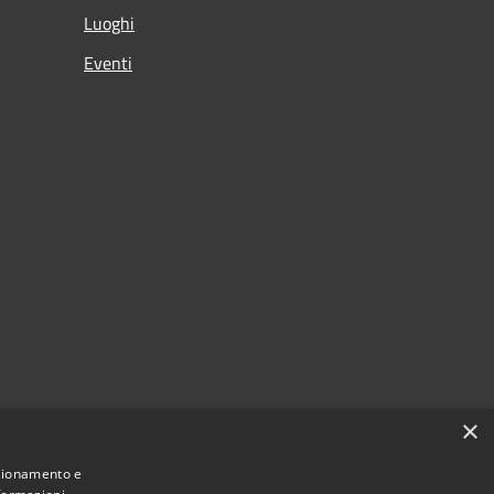
Luoghi
Eventi
×
nzionamento e