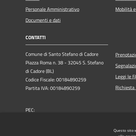
Personale Amministrativo
Mobilità e
Documenti e dati
CONTATTI
Comune di Santo Stefano di Cadore
Prenotaz
Piazza Roma n. 38 - 32045 S. Stefano
Segnalazi
di Cadore (BL)
Leggi le 
Codice Fiscale: 00184890259
Richiesta
Partita IVA: 00184890259
PEC:
comune.santostefanodicadore@pec.it
Centralino Unico: +39 043562305
Questo sito 