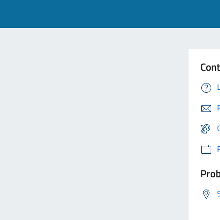
Cont
Prob