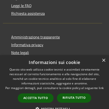
Leggi le FAQ
Richiesta assistenza
Amministrazione trasparente
Informativa privacy
Note legali
×
Dichiarazione di accessibilità
Informazioni sui cookie
Questo sito web utilizza cookie tecnici e assimilati strettamente
necessari al corretto funzionamento e alla navigazione del sito,
nonché un cookie tecnico analitico al solo fine di elaborare
informazioni statistiche, aggregate e anonime.
RSS
Copyright © 2026 • Comune di
Per maggiori dettagli, può consultare la cookie policy al seguente
link
Accessibilità
Santo Stefano di Cadore •
Privacy
Municipium
Powered by
•
RIFIUTA TUTTO
ACCETTA TUTTO
Cookie
Accesso redazione
Mappa del sito
MOSTRA DETTAGLI