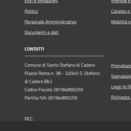
Enti e fondazioni
Imprese 
Politici
Catasto e
Personale Amministrativo
Mobilità e
Documenti e dati
CONTATTI
Comune di Santo Stefano di Cadore
Prenotaz
Piazza Roma n. 38 - 32045 S. Stefano
Segnalazi
di Cadore (BL)
Leggi le 
Codice Fiscale: 00184890259
Richiesta
Partita IVA: 00184890259
PEC:
comune.santostefanodicadore@pec.it