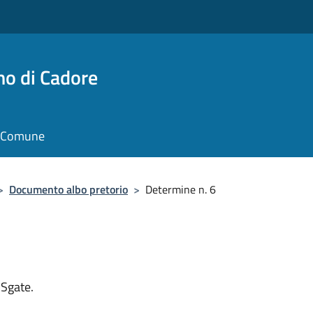
no di Cadore
il Comune
>
Documento albo pretorio
>
Determine n. 6
 Sgate.