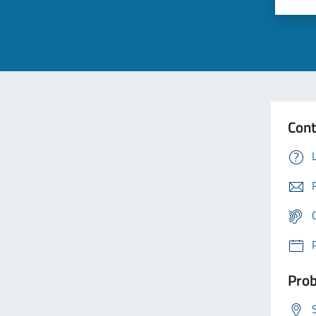
Cont
Prob