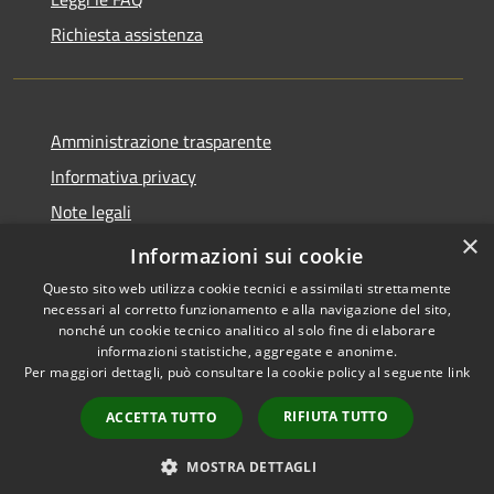
Richiesta assistenza
Amministrazione trasparente
Informativa privacy
Note legali
×
Dichiarazione di accessibilità
Informazioni sui cookie
Questo sito web utilizza cookie tecnici e assimilati strettamente
necessari al corretto funzionamento e alla navigazione del sito,
nonché un cookie tecnico analitico al solo fine di elaborare
informazioni statistiche, aggregate e anonime.
RSS
Copyright © 2026 • Comune di
Per maggiori dettagli, può consultare la cookie policy al seguente
link
Accessibilità
Santo Stefano di Cadore •
Privacy
Municipium
Powered by
•
RIFIUTA TUTTO
ACCETTA TUTTO
Cookie
Accesso redazione
Mappa del sito
MOSTRA DETTAGLI