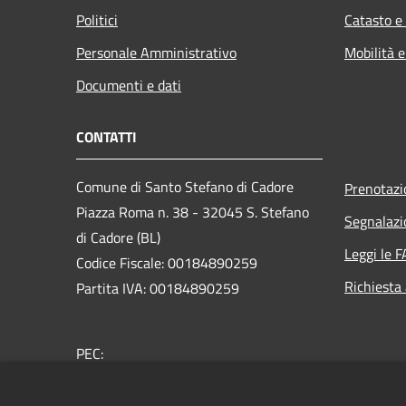
Politici
Catasto e
Personale Amministrativo
Mobilità e
Documenti e dati
CONTATTI
Comune di Santo Stefano di Cadore
Prenotaz
Piazza Roma n. 38 - 32045 S. Stefano
Segnalazi
di Cadore (BL)
Leggi le 
Codice Fiscale: 00184890259
Richiesta
Partita IVA: 00184890259
PEC:
comune.santostefanodicadore@pec.it
Centralino Unico: +39 043562305