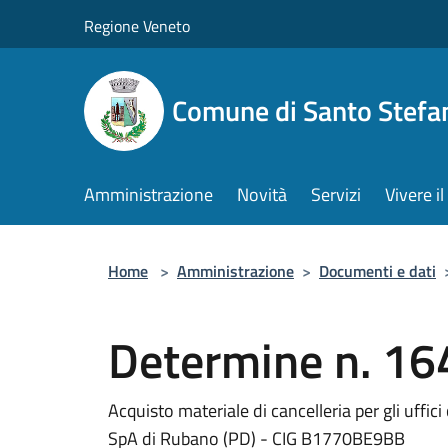
Salta al contenuto principale
Regione Veneto
Comune di Santo Stefa
Amministrazione
Novità
Servizi
Vivere 
Home
>
Amministrazione
>
Documenti e dati
Determine n. 16
Acquisto materiale di cancelleria per gli uff
SpA di Rubano (PD) - CIG B1770BE9BB