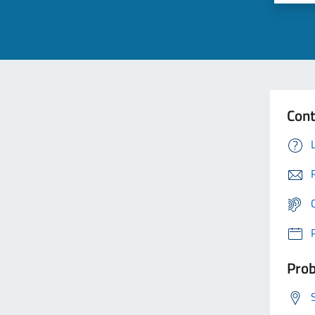
Cont
Prob