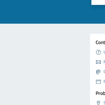
Cont
Prob