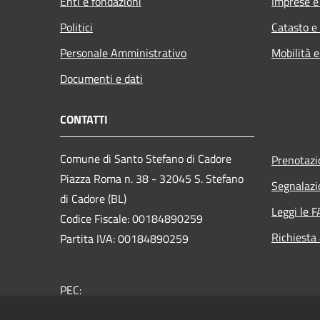
Enti e fondazioni
Imprese 
Politici
Catasto e
Personale Amministrativo
Mobilità e
Documenti e dati
CONTATTI
Comune di Santo Stefano di Cadore
Prenotaz
Piazza Roma n. 38 - 32045 S. Stefano
Segnalazi
di Cadore (BL)
Leggi le 
Codice Fiscale: 00184890259
Richiesta
Partita IVA: 00184890259
PEC:
comune.santostefanodicadore@pec.it