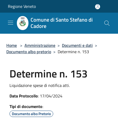
Salta al contenuto principale
Regione Veneto
Comune di Santo Stefano di
Cadore
Home
>
Amministrazione
>
Documenti e dati
>
Documento albo pretorio
>
Determine n. 153
Determine n. 153
Liquidazione spese di notifica atti.
Data Protocollo
: 17/04/2024
Tipi di documento
:
Documento albo Pretorio