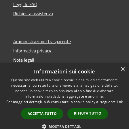
Leggi le FAQ
Richiesta assistenza
Amministrazione trasparente
Informativa privacy
Note legali
×
Dichiarazione di accessibilità
Informazioni sui cookie
Questo sito web utilizza cookie tecnici e assimilati strettamente
necessari al corretto funzionamento e alla navigazione del sito,
nonché un cookie tecnico analitico al solo fine di elaborare
informazioni statistiche, aggregate e anonime.
RSS
Copyright © 2026 • Comune di
Per maggiori dettagli, può consultare la cookie policy al seguente
link
Accessibilità
Santo Stefano di Cadore •
Privacy
Municipium
Powered by
•
RIFIUTA TUTTO
ACCETTA TUTTO
Cookie
Accesso redazione
Mappa del sito
MOSTRA DETTAGLI