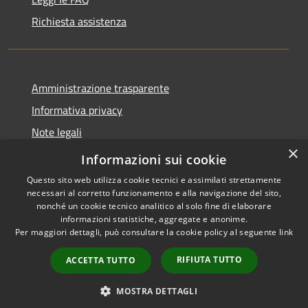
Richiesta assistenza
Amministrazione trasparente
Informativa privacy
Note legali
×
Dichiarazione di accessibilità
Informazioni sui cookie
Questo sito web utilizza cookie tecnici e assimilati strettamente
necessari al corretto funzionamento e alla navigazione del sito,
nonché un cookie tecnico analitico al solo fine di elaborare
informazioni statistiche, aggregate e anonime.
RSS
Copyright © 2026 • Comune di
Per maggiori dettagli, può consultare la cookie policy al seguente
link
Accessibilità
Santo Stefano di Cadore •
Privacy
Municipium
Powered by
•
RIFIUTA TUTTO
ACCETTA TUTTO
Cookie
Accesso redazione
Mappa del sito
MOSTRA DETTAGLI