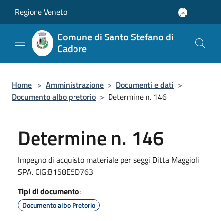
Salta al contenuto principale
Regione Veneto
Comune di Santo Stefano di
Cadore
Home
>
Amministrazione
>
Documenti e dati
>
Documento albo pretorio
>
Determine n. 146
Determine n. 146
Impegno di acquisto materiale per seggi Ditta Maggioli
SPA. CIG:B158E5D763
Tipi di documento
:
Documento albo Pretorio