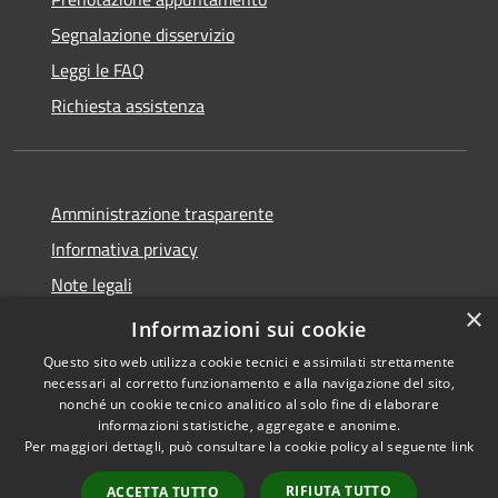
Segnalazione disservizio
Leggi le FAQ
Richiesta assistenza
Amministrazione trasparente
Informativa privacy
Note legali
×
Dichiarazione di accessibilità
Informazioni sui cookie
Questo sito web utilizza cookie tecnici e assimilati strettamente
necessari al corretto funzionamento e alla navigazione del sito,
nonché un cookie tecnico analitico al solo fine di elaborare
informazioni statistiche, aggregate e anonime.
RSS
Copyright © 2026 • Comune di
Per maggiori dettagli, può consultare la cookie policy al seguente
link
Accessibilità
Santo Stefano di Cadore •
Privacy
Municipium
Powered by
•
RIFIUTA TUTTO
ACCETTA TUTTO