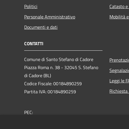
Politici
Catasto e
Personale Amministrativo
Mobilità e
Documenti e dati
CONTATTI
Comune di Santo Stefano di Cadore
Prenotaz
Piazza Roma n. 38 - 32045 S. Stefano
Segnalazi
di Cadore (BL)
Leggi le 
Codice Fiscale: 00184890259
Richiesta
Partita IVA: 00184890259
PEC:
comune.santostefanodicadore@pec.it
Centralino Unico: +39 043562305