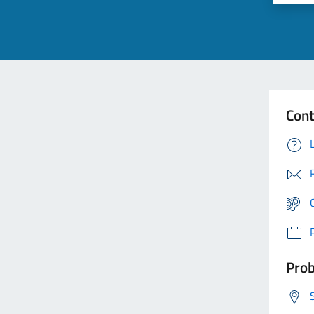
Cont
Prob