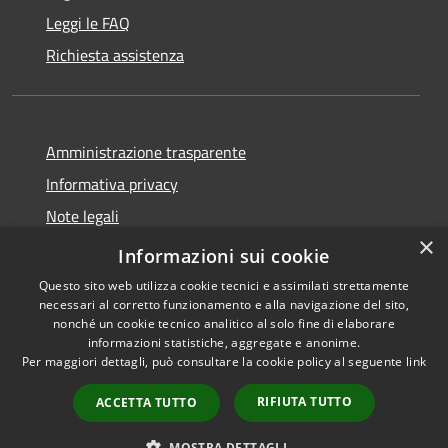
Leggi le FAQ
Richiesta assistenza
Amministrazione trasparente
Informativa privacy
Note legali
×
Dichiarazione di accessibilità
Informazioni sui cookie
Questo sito web utilizza cookie tecnici e assimilati strettamente
necessari al corretto funzionamento e alla navigazione del sito,
nonché un cookie tecnico analitico al solo fine di elaborare
informazioni statistiche, aggregate e anonime.
RSS
Copyright © 2026 • Comune di
Per maggiori dettagli, può consultare la cookie policy al seguente
link
Accessibilità
Santo Stefano di Cadore •
Privacy
Municipium
Powered by
•
RIFIUTA TUTTO
ACCETTA TUTTO
Cookie
Accesso redazione
Mappa del sito
MOSTRA DETTAGLI