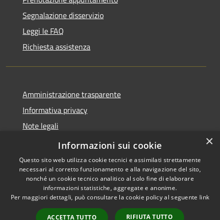
Segnalazione disservizio
Leggi le FAQ
Richiesta assistenza
Amministrazione trasparente
Informativa privacy
Note legali
×
Dichiarazione di accessibilità
Informazioni sui cookie
Questo sito web utilizza cookie tecnici e assimilati strettamente
necessari al corretto funzionamento e alla navigazione del sito,
nonché un cookie tecnico analitico al solo fine di elaborare
informazioni statistiche, aggregate e anonime.
RSS
Copyright © 2026 • Comune di
Per maggiori dettagli, può consultare la cookie policy al seguente
link
Accessibilità
Santo Stefano di Cadore •
Privacy
Municipium
Powered by
•
RIFIUTA TUTTO
ACCETTA TUTTO