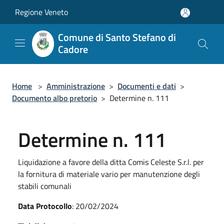
Salta al contenuto principale
Regione Veneto
Comune di Santo Stefano di
Cadore
Home
>
Amministrazione
>
Documenti e dati
>
Documento albo pretorio
>
Determine n. 111
Determine n. 111
Liquidazione a favore della ditta Comis Celeste S.r.l. per
la fornitura di materiale vario per manutenzione degli
stabili comunali
Data Protocollo
: 20/02/2024