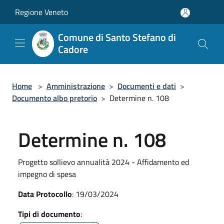
Salta al contenuto principale
Regione Veneto
Comune di Santo Stefano di
Cadore
Home
>
Amministrazione
>
Documenti e dati
>
Documento albo pretorio
>
Determine n. 108
Determine n. 108
Progetto sollievo annualità 2024 - Affidamento ed
impegno di spesa
Data Protocollo
: 19/03/2024
Tipi di documento
: