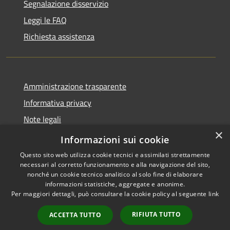
Segnalazione disservizio
Leggi le FAQ
Richiesta assistenza
Amministrazione trasparente
Informativa privacy
Note legali
×
Dichiarazione di accessibilità
Informazioni sui cookie
Questo sito web utilizza cookie tecnici e assimilati strettamente
necessari al corretto funzionamento e alla navigazione del sito,
nonché un cookie tecnico analitico al solo fine di elaborare
informazioni statistiche, aggregate e anonime.
RSS
Copyright © 2026 • Comune di
Per maggiori dettagli, può consultare la cookie policy al seguente
link
Accessibilità
Santo Stefano di Cadore •
Privacy
Municipium
Powered by
•
RIFIUTA TUTTO
ACCETTA TUTTO
Cookie
Accesso redazione