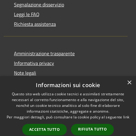
Segnalazione disservizio
Leggi le FAQ
Richiesta assistenza
Amministrazione trasparente
Informativa privacy
Note legali
×
Dichiarazione di accessibilità
Informazioni sui cookie
Questo sito web utilizza cookie tecnici e assimilati strettamente
necessari al corretto funzionamento e alla navigazione del sito,
nonché un cookie tecnico analitico al solo fine di elaborare
informazioni statistiche, aggregate e anonime.
RSS
Copyright © 2026 • Comune di
Per maggiori dettagli, può consultare la cookie policy al seguente
link
Accessibilità
Santo Stefano di Cadore •
Privacy
Municipium
Powered by
•
RIFIUTA TUTTO
ACCETTA TUTTO
Cookie
Accesso redazione