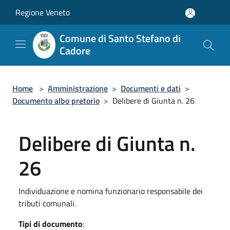
Salta al contenuto principale
Regione Veneto
Comune di Santo Stefano di
Cadore
Home
>
Amministrazione
>
Documenti e dati
>
Documento albo pretorio
>
Delibere di Giunta n. 26
Delibere di Giunta n.
26
Individuazione e nomina funzionario responsabile dei
tributi comunali.
Tipi di documento
: