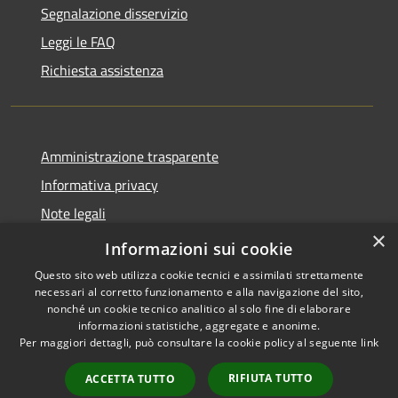
Segnalazione disservizio
Leggi le FAQ
Richiesta assistenza
Amministrazione trasparente
Informativa privacy
Note legali
×
Dichiarazione di accessibilità
Informazioni sui cookie
Questo sito web utilizza cookie tecnici e assimilati strettamente
necessari al corretto funzionamento e alla navigazione del sito,
nonché un cookie tecnico analitico al solo fine di elaborare
informazioni statistiche, aggregate e anonime.
RSS
Copyright © 2026 • Comune di
Per maggiori dettagli, può consultare la cookie policy al seguente
link
Accessibilità
Santo Stefano di Cadore •
Privacy
Municipium
Powered by
•
RIFIUTA TUTTO
ACCETTA TUTTO
Cookie
Accesso redazione