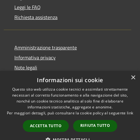
Leggi le FAQ
Richiesta assistenza
Amministrazione trasparente
Informativa privacy
Note legali
×
Dichiarazione di accessibilità
Informazioni sui cookie
Questo sito web utilizza cookie tecnici e assimilati strettamente
necessari al corretto funzionamento e alla navigazione del sito,
nonché un cookie tecnico analitico al solo fine di elaborare
informazioni statistiche, aggregate e anonime.
RSS
Copyright © 2026 • Comune di
Per maggiori dettagli, può consultare la cookie policy al seguente
link
Accessibilità
Santo Stefano di Cadore •
Privacy
Municipium
Powered by
•
RIFIUTA TUTTO
ACCETTA TUTTO
Cookie
Accesso redazione
Mappa del sito
MOSTRA DETTAGLI