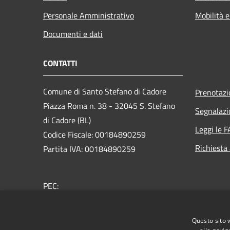
Personale Amministrativo
Mobilità e
Documenti e dati
CONTATTI
Comune di Santo Stefano di Cadore
Prenotaz
Piazza Roma n. 38 - 32045 S. Stefano
Segnalazi
di Cadore (BL)
Leggi le 
Codice Fiscale: 00184890259
Richiesta
Partita IVA: 00184890259
PEC:
comune.santostefanodicadore@pec.it
Centralino Unico: +39 043562305
Questo sito 