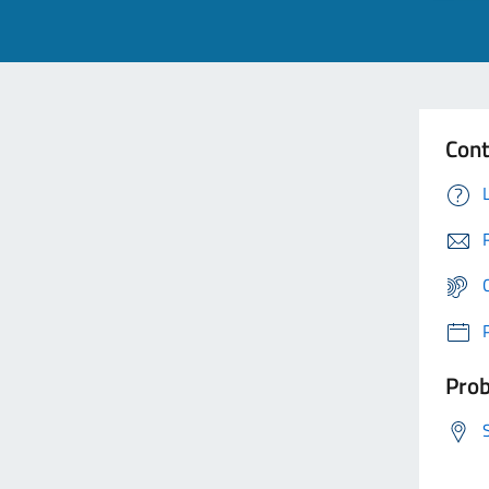
Cont
Prob