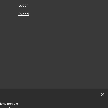
Luoghi
Eventi
×
nzionamento e